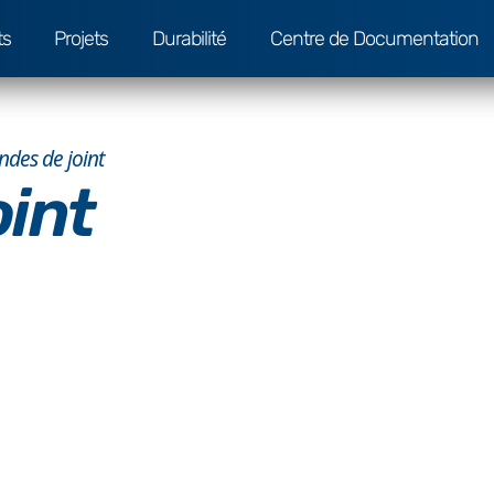
ts
Projets
Durabilité
Centre de Documentation
ndes de joint
oint