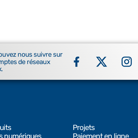
ouvez nous suivre sur
mptes de réseaux
.
uits
Projets
ls numériques
Paiement en ligne