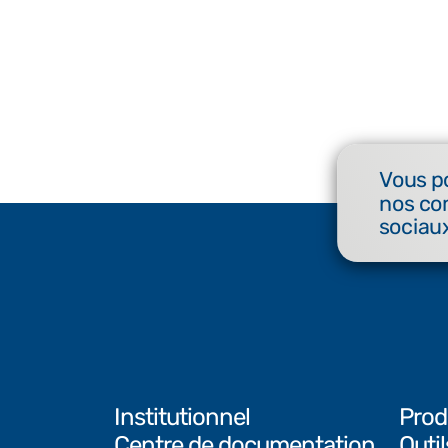
Vous p
nos co
sociaux
Institutionnel
Prod
Centre de documentation
Outi