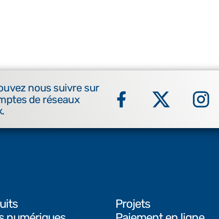
ouvez nous suivre sur
mptes de réseaux
.
uits
Projets
ls numériques
Paiement en ligne