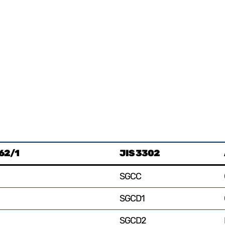
162/1
JIS 3302
SGCC
SGCD1
SGCD2