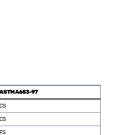
ASTM A653-97
CS
CS
FS