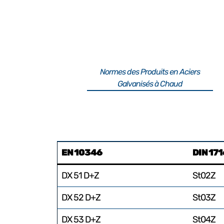
Normes des Produits en Aciers
Galvanisés à Chaud
EN 10346
DIN 17
DX 51 D+Z
St02Z
DX 52 D+Z
St03Z
DX 53 D+Z
St04Z