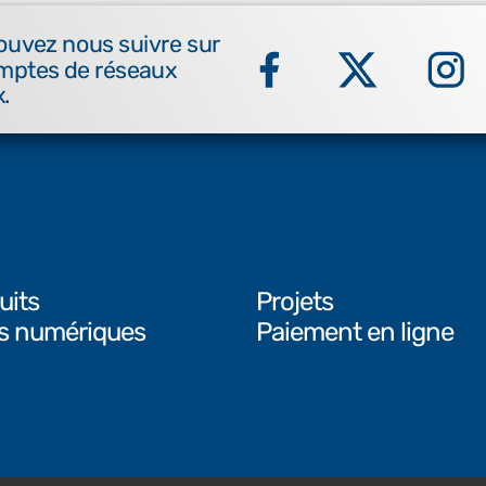
ouvez nous suivre sur
mptes de réseaux
.
uits
Projets
ls numériques
Paiement en ligne