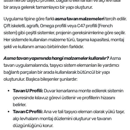
sistemlerde taşıyıcı profiller, bağlantı elemanları ve alçı levhalar
bir araya gelerek tamamlayıcı bir yapı oluşturur.
Uygulama tipine göre farklı
asma tavan malzemeleri
tercih edilir.
Çift iskeletli, agraflı, Omega profilli veya C47 profilli (French
sistem) gibi çeşitli sistemler, projenin gereksinimlerine göre seçilir.
Her sistemde kullanılan malzeme türü, taşıma kapasitesi, montaj
şekli ve kullanım amacı birbirinden farklıdır.
Asma tavan yapımında hangi malzemeler kullanılır?
Asma
tavan uygulamalarında, taşıyıcı sistem elemanları ile yardımcı
bağlantı parçaları bir arada kullanılarak bütüncül bir yapı
oluşturulur. Başlıca bileşenler şunlardır:
Tavan U Profili:
Duvar kenarlarına monte edilerek sistemin
çevresinde kılavuz görevi üstlenir ve profillerin hizasını
belirler.
Tavan C Profili:
Ana ve tali taşıyıcı eleman olarak yükü taşır,
alçı levhaların montaj düzlemini oluşturur ve tavanın
düzgünlüğünü korur.