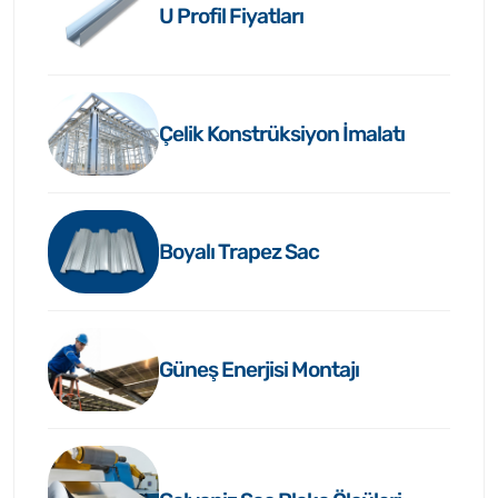
U Profil Fiyatları
Çelik Konstrüksiyon İmalatı
Boyalı Trapez Sac
Güneş Enerjisi Montajı