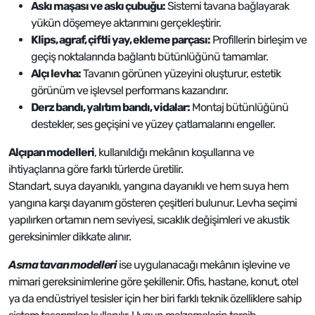
Askı maşası ve askı çubuğu:
Sistemi tavana bağlayarak
yükün döşemeye aktarımını gerçekleştirir.
Klips, agraf, çiftli yay, ekleme parçası:
Profillerin birleşim ve
geçiş noktalarında bağlantı bütünlüğünü tamamlar.
Alçı levha:
Tavanın görünen yüzeyini oluşturur, estetik
görünüm ve işlevsel performans kazandırır.
Derz bandı, yalıtım bandı, vidalar:
Montaj bütünlüğünü
destekler, ses geçişini ve yüzey çatlamalarını engeller.
Alçıpan modelleri
, kullanıldığı mekânın koşullarına ve
ihtiyaçlarına göre farklı türlerde üretilir.
Standart, suya dayanıklı, yangına dayanıklı ve hem suya hem
yangına karşı dayanım gösteren çeşitleri bulunur. Levha seçimi
yapılırken ortamın nem seviyesi, sıcaklık değişimleri ve akustik
gereksinimler dikkate alınır.
Asma tavan modelleri
ise uygulanacağı mekânın işlevine ve
mimari gereksinimlerine göre şekillenir. Ofis, hastane, konut, otel
ya da endüstriyel tesisler için her biri farklı teknik özelliklere sahip