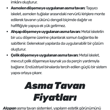
imkânı oluşturur.
Asmolen döşemeye uygulanan asma tavan:
Taşıyıcı
iskelet, asmolen tuğlalar arasındaki nervürlü kirişlere monte
edilerek tavanın yükünü dengeli biçimde dağıtır ve
hafifliğiyle yapıya ek yük getirmez.
Ahşap döşemeye uygulanan asma tavan:
Metal iskeletin
bir ucu döşeme üzerine çıkarılarak somun bağlantısı ile
sabitlenir. Geleneksel yapılarda da uygulanabilir bir çözüm
oluşturur.
Çelik döşemeye uygulanan asma tavan:
Metal iskelet,
mevcut çelik döşemeye kaynak ya da perçin yardımıyla
bağlanır. Endüstriyel binalarda tercih edilen güçlü bir sistem
yapısı ortaya çıkarır.
Asma Tavan
Fiyatları
Alçıpan
asma tavan sistemleri, yapıların estetik görünümünü