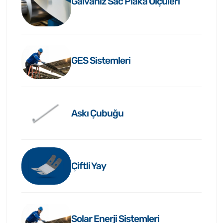
Galvaniz Sac Plaka Ölçüleri
GES Sistemleri
Askı Çubuğu
Çiftli Yay
Solar Enerji Sistemleri