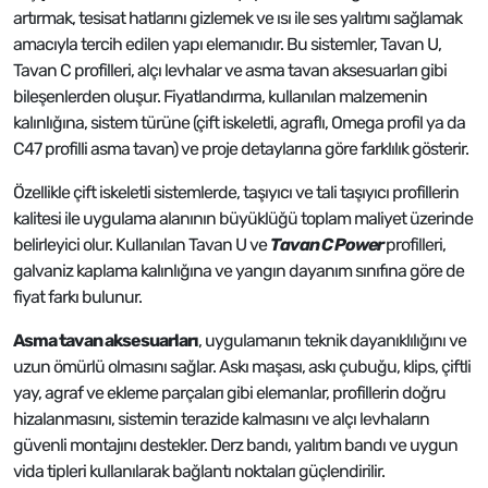
artırmak, tesisat hatlarını gizlemek ve ısı ile ses yalıtımı sağlamak
amacıyla tercih edilen yapı elemanıdır. Bu sistemler, Tavan U,
Tavan C profilleri, alçı levhalar ve asma tavan aksesuarları gibi
bileşenlerden oluşur. Fiyatlandırma, kullanılan malzemenin
kalınlığına, sistem türüne (çift iskeletli, agraflı, Omega profil ya da
C47 profilli asma tavan) ve proje detaylarına göre farklılık gösterir.
Özellikle çift iskeletli sistemlerde, taşıyıcı ve tali taşıyıcı profillerin
kalitesi ile uygulama alanının büyüklüğü toplam maliyet üzerinde
belirleyici olur. Kullanılan Tavan U ve
Tavan C Power
profilleri,
galvaniz kaplama kalınlığına ve yangın dayanım sınıfına göre de
fiyat farkı bulunur.
Asma tavan aksesuarları
, uygulamanın teknik dayanıklılığını ve
uzun ömürlü olmasını sağlar. Askı maşası, askı çubuğu, klips, çiftli
yay, agraf ve ekleme parçaları gibi elemanlar, profillerin doğru
hizalanmasını, sistemin terazide kalmasını ve alçı levhaların
güvenli montajını destekler. Derz bandı, yalıtım bandı ve uygun
vida tipleri kullanılarak bağlantı noktaları güçlendirilir.