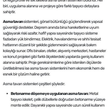
Omega profilli ve tek iskeletli asma tavan sistemleri bulunur. Her
biri, uygulama alanına ve projeye göre farklı taşıyıcı detaylara
sahiptir.
Asma tavan
sistemleri, görsel bütünlüğü güçlendirerek yapısal
güvenliği destekler. Deprem anında bina hareketlerine uyum
sağlayarak riski azaltır, hafif yapısı sayesinde taşıyıcı sisteme
fazladan yük bindirmez. Elektrik, havalandırma ve sıhhi tesisat
hatlarının düzenli bir şekilde gizlenmesini sağlayarak bakım
kolaylığı sunar. Ofis binaları, oteller, alışveriş merkezleri, hastaneler
ve konut projeleri gibi farklı ölçeklerdeki yapılarda geniş kullanım
alanına sahiptir. Proje gereksinimlerine göre istenilen ölçülerde
üretilebilmesi ise asma tavan sistemlerini hem ekonomik hem de
esnek bir çözüm haline getirir.
Asma tavan sistemleri çeşitleri şöyledir:
Betonarme döşemeye uygulanan asma tavan:
Metal
taşıyıcı iskelet, çelik dübellerle doğrudan betonarme yüzeye
monte edilir. Dayanıklı yapısı sayesinde uzun süreli kullanım