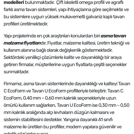
modelleri
bulunmaktadır. Çift iskeletli omega profili ve agraflı
farklı asma tavan sistemleri, yapı ihtiyaçlarına göre seçilmekte ve
bu sistemlere uygun yüksek mukavemetli galvaniz kaplı tavan
profilleri üretilmektedir.
Yapı projelerinde en çok araştırılan konulardan biri
asma tavan
malzeme fiyatları
dır. Fiyatlar, malzeme kalitesi, üretim tekniği ve
kullanım alanına bağlı olarak değişkenlik göstermektedir.
Sektördeki yenilikçi çözümlerle kalite ve dayanıklılığı bir araya
getiren firmalar, müşterilerine uygun fiyatlarla çeşitli seçenekler
sunmaktadır.
Firmamız, asma tavan sistemlerinde dayanıklılığı ve kaliteyi Tavan
C EcoForm ve Tavan U EcoForm profilleriyle birleştirir. Tavan C
EcoForm, 0,40 mm – 0,60 mm kalınlık seçenekleriyle uzun
ömürlü kullanım sağlarken, Tavan U EcoForm ise 0,30 mm – 0,50
mm kalınlık aralığında alçı levhaların düzgün kalmasını ve
sistemin stabilitesini destekler. Yangına dayanıklı A1 sınıfı
malzeme ile üretilen bu profiller, modern yapılara güvenilir ve
estetik çözümler sunar.