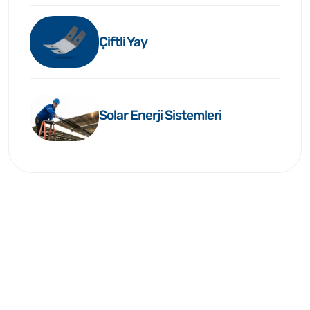
Çiftli Yay
Solar Enerji Sistemleri