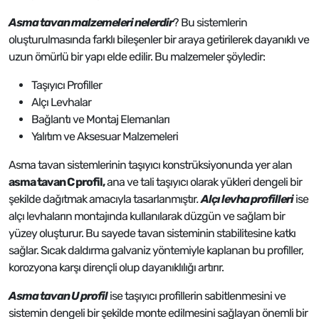
Asma tavan malzemeleri nelerdir
? Bu sistemlerin
oluşturulmasında farklı bileşenler bir araya getirilerek dayanıklı ve
uzun ömürlü bir yapı elde edilir. Bu malzemeler şöyledir:
Taşıyıcı Profiller
Alçı Levhalar
Bağlantı ve Montaj Elemanları
Yalıtım ve Aksesuar Malzemeleri
Asma tavan sistemlerinin taşıyıcı konstrüksiyonunda yer alan
asma tavan C profil,
ana ve tali taşıyıcı olarak yükleri dengeli bir
şekilde dağıtmak amacıyla tasarlanmıştır
.
Alçı levha profilleri
ise
alçı levhaların montajında kullanılarak düzgün ve sağlam bir
yüzey oluşturur. Bu sayede tavan sisteminin stabilitesine katkı
sağlar. Sıcak daldırma galvaniz yöntemiyle kaplanan bu profiller,
korozyona karşı dirençli olup dayanıklılığı artırır.
Asma tavan U profil
ise taşıyıcı profillerin sabitlenmesini ve
sistemin dengeli bir şekilde monte edilmesini sağlayan önemli bir