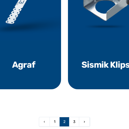
Agraf
Sismik Klip
1
2
3