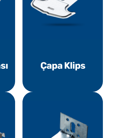
sı
Çapa Klips