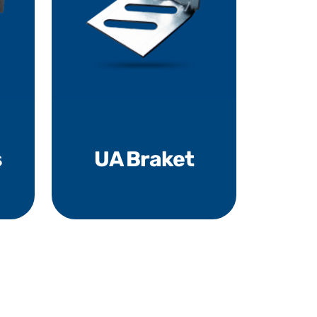
s
UA Braket