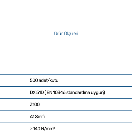
Ürün Ölçüleri
500 adet/kutu
DX 51D ( EN 10346 standardına uygun)
Z100
A1 Sınıfı
≥ 140 N/mm²