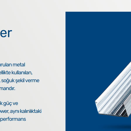
er
urulan metal
likte kullanılan,
n, soğuk şekil verme
emandır.
ek güç ve
, aynı kalınlıktaki
ta performans