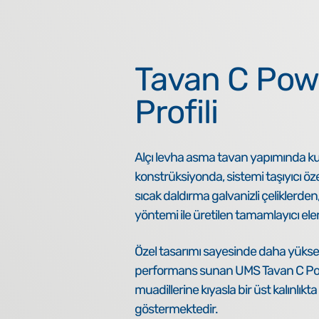
Tavan C Pow
Profili
Alçı levha asma tavan yapımında k
konstrüksiyonda, sistemi taşıyıcı özel
sıcak daldırma galvanizli çeliklerde
yöntemi ile üretilen tamamlayıcı el
Özel tasarımı sayesinde daha yüks
performans sunan UMS Tavan C Power
muadillerine kıyasla bir üst kalınlık
göstermektedir.