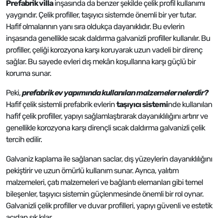
Prefabrik villa
inşasında da benzer şekilde çelik profil kullanımı
yaygındır. Çelik profiller, taşıyıcı sistemde önemli bir yer tutar.
Hafif olmalarının yanı sıra oldukça dayanıklıdır. Bu evlerin
inşasında genellikle sıcak daldırma galvanizli profiller kullanılır. Bu
profiller, çeliği korozyona karşı koruyarak uzun vadeli bir direnç
sağlar. Bu sayede evleri dış mekân koşullarına karşı güçlü bir
koruma sunar.
Peki,
prefabrik ev yapımında kullanılan malzemeler nelerdir?
Hafif çelik sistemli prefabrik evlerin
taşıyıcı sistemi
nde kullanılan
hafif çelik profiller, yapıyı sağlamlaştırarak dayanıklılığını artırır ve
genellikle korozyona karşı dirençli sıcak daldırma galvanizli çelik
tercih edilir.
Galvaniz kaplama ile sağlanan saclar, dış yüzeylerin dayanıklılığını
pekiştirir ve uzun ömürlü kullanım sunar. Ayrıca, yalıtım
malzemeleri, çatı malzemeleri ve bağlantı elemanları gibi temel
bileşenler, taşıyıcı sistemin güçlenmesinde önemli bir rol oynar.
Galvanizli çelik profiller ve duvar profilleri, yapıyı güvenli ve estetik
açıdan şık kılar.