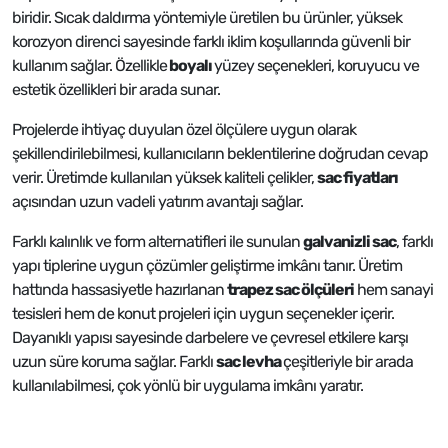
biridir. Sıcak daldırma yöntemiyle üretilen bu ürünler, yüksek
korozyon direnci sayesinde farklı iklim koşullarında güvenli bir
kullanım sağlar. Özellikle
boyalı
yüzey seçenekleri, koruyucu ve
estetik özellikleri bir arada sunar.
Projelerde ihtiyaç duyulan özel ölçülere uygun olarak
şekillendirilebilmesi, kullanıcıların beklentilerine doğrudan cevap
verir. Üretimde kullanılan yüksek kaliteli çelikler,
sac fiyatları
açısından uzun vadeli yatırım avantajı sağlar.
Farklı kalınlık ve form alternatifleri ile sunulan
galvanizli sac
, farklı
yapı tiplerine uygun çözümler geliştirme imkânı tanır. Üretim
hattında hassasiyetle hazırlanan
trapez sac ölçüleri
hem sanayi
tesisleri hem de konut projeleri için uygun seçenekler içerir.
Dayanıklı yapısı sayesinde darbelere ve çevresel etkilere karşı
uzun süre koruma sağlar. Farklı
sac levha
çeşitleriyle bir arada
kullanılabilmesi, çok yönlü bir uygulama imkânı yaratır.