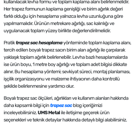
kullanılacak levha formu ve toplam kaplama alanı belirlenmelidir.
Her trapez formunun kaplama genişliği ve birim ağırlık değeri
farklı olduğu için hesaplama yalnızca levha uzunluğuna göre
yapılmamalıdır. Ürünün metrekare ağırlığı, sac kalınlığı ve
uygulanacak toplam yüzey birlikte değerlendirilmelidir.
Pratik
trapez sac
hesaplama
yönteminde toplam kaplama alanı,
tercih edilen boyalı trapez sacın birim alan ağırlığı ile çarpılarak
yaklaşık toplam ağırlık belirlenebilir. Levha bazlı hesaplamalarda
ise ürün boyu, 1 metre boy ağırlığı ve toplam adet bilgisi dikkate
alınır. Bu hesaplama yöntemi; sevkiyat süreci, montaj planlaması,
işçilik organizasyonu ve malzeme ihtiyacının daha kontrollü
şekilde belirlenmesine yardımcı olur.
Boyalı trapez sac ölçüleri, ağırlıkları ve kullanım alanları hakkında
daha kapsamlı bilgi için
trapez sac
blog içeriğimizi
inceleyebilirsiniz.
UMS Metal
ile iletişime geçerek ürün
seçenekleri ve teknik detaylar hakkında detaylı bilgi alabilirsiniz.