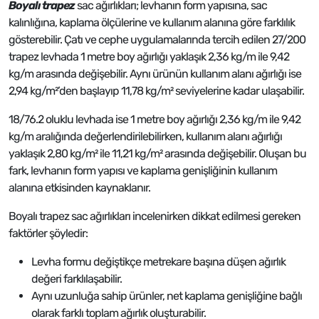
Boyalı trapez
sac ağırlıkları; levhanın form yapısına, sac
kalınlığına, kaplama ölçülerine ve kullanım alanına göre farklılık
gösterebilir. Çatı ve cephe uygulamalarında tercih edilen 27/200
trapez levhada 1 metre boy ağırlığı yaklaşık 2,36 kg/m ile 9,42
kg/m arasında değişebilir. Aynı ürünün kullanım alanı ağırlığı ise
2,94 kg/m²’den başlayıp 11,78 kg/m² seviyelerine kadar ulaşabilir.
18/76.2 oluklu levhada ise 1 metre boy ağırlığı 2,36 kg/m ile 9,42
kg/m aralığında değerlendirilebilirken, kullanım alanı ağırlığı
yaklaşık 2,80 kg/m² ile 11,21 kg/m² arasında değişebilir. Oluşan bu
fark, levhanın form yapısı ve kaplama genişliğinin kullanım
alanına etkisinden kaynaklanır.
Boyalı trapez sac ağırlıkları incelenirken dikkat edilmesi gereken
faktörler şöyledir:
Levha formu değiştikçe metrekare başına düşen ağırlık
değeri farklılaşabilir.
Aynı uzunluğa sahip ürünler, net kaplama genişliğine bağlı
olarak farklı toplam ağırlık oluşturabilir.