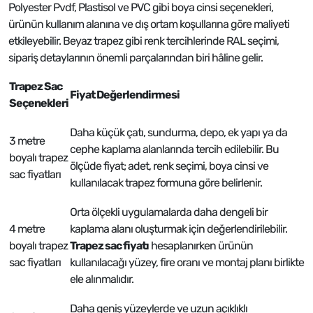
Polyester Pvdf, Plastisol ve PVC gibi boya cinsi seçenekleri,
ürünün kullanım alanına ve dış ortam koşullarına göre maliyeti
etkileyebilir. Beyaz trapez gibi renk tercihlerinde RAL seçimi,
sipariş detaylarının önemli parçalarından biri hâline gelir.
Trapez Sac
Fiyat Değerlendirmesi
Seçenekleri
Daha küçük çatı, sundurma, depo, ek yapı ya da
3 metre
cephe kaplama alanlarında tercih edilebilir. Bu
boyalı trapez
ölçüde fiyat; adet, renk seçimi, boya cinsi ve
sac fiyatları
kullanılacak trapez formuna göre belirlenir.
Orta ölçekli uygulamalarda daha dengeli bir
4 metre
kaplama alanı oluşturmak için değerlendirilebilir.
boyalı trapez
Trapez sac fiyatı
hesaplanırken ürünün
sac fiyatları
kullanılacağı yüzey, fire oranı ve montaj planı birlikte
ele alınmalıdır.
Daha geniş yüzeylerde ve uzun açıklıklı