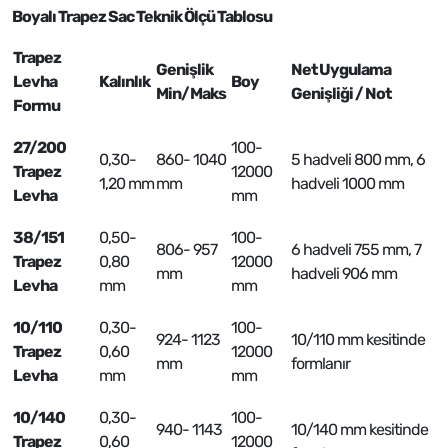
Boyalı Trapez Sac Teknik Ölçü Tablosu
Trapez
Genişlik
Net Uygulama
Levha
Kalınlık
Boy
Min/Maks
Genişliği / Not
Formu
27/200
100-
0,30-
860- 1040
5 hadveli 800 mm, 6
Trapez
12000
1,20 mm
mm
hadveli 1000 mm
Levha
mm
38/151
0,50-
100-
806- 957
6 hadveli 755 mm, 7
Trapez
0,80
12000
mm
hadveli 906 mm
Levha
mm
mm
10/110
0,30-
100-
924- 1123
10/110 mm kesitinde
Trapez
0,60
12000
mm
formlanır
Levha
mm
mm
10/140
0,30-
100-
940- 1143
10/140 mm kesitinde
Trapez
0,60
12000