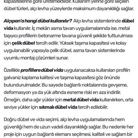
kapasitelerine göre üretilmektedir. Kullanım yerine göre seçilen
dübel türleri, alçı levha yüzeylerde maksimum dayanıklılığı sağlar.
Alçıpan'a hangi dübel kullanılır?
Alçı levha sistemlerinde
dübel
vida
kullanılır. İç mekân asma tavan uygulamalarında ise, metal
taşıyıcı profillerin betonarme tavana güvenli şekilde tutturulması
için
çelik dübel
tercih edilir. Yüksek taşıma kapasitesi ve kolay
uygulanabilir yapısıyla çelik dübel, asma tavan sistemlerinde
uyumlu montaj çözümleri sunar.
Özellikle
profillere dübel vida
uygulanacaksa kullanılan profilin
galvaniz kaplama kalitesi ve taşıma kapasitesi göz önünde
bulundurulmalıdır. Bu sayede bağlantı noktalarında gevşeme,
deformasyon ya da yük altında esneme riski en aza indirilir.
Örneğin, daha ağır yükler için
metal dübel vida
kullanılırken, orta
seviye yükler için
sıkmalı dübel vida
tercih edilebilir.
Doğru dübel ve vida seçimi, alçı levha uygulamalarında hem
güvenliği hem de uzun vadeli dayanıklılığı sağlar. Bu nedenle her
proje için uygun bağlantı elemanı seçilmesi, kaliteli ve sağlam bir