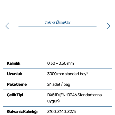
Teknik Özellikler
Kalınlık
0,30 – 0,50 mm
Uzunluk
3000 mm standart boy*
Paketleme
24 adet / bağ
Çelik Tipi
DX51D (EN 10346 Standartlarına
uygun)
Galvaniz Kalınlığı
Z100, Z140, Z275