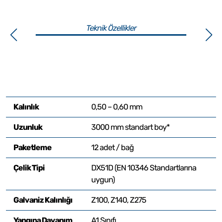
Teknik Özellikler
Kalınlık
0,50 – 0,60 mm
Uzunluk
3000 mm standart boy*
Paketleme
12 adet / bağ
Çelik Tipi
DX51D (EN 10346 Standartlarına
uygun)
Galvaniz Kalınlığı
Z100, Z140, Z275
Yangına Dayanım
A1 Sınıfı