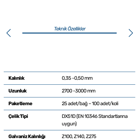
Teknik Özellikler
Kalınlık
0,35 -0,50 mm
Uzunluk
2700 -3000 mm
Paketleme
25 adet/bağ – 100 adet/koli
Çelik Tipi
DX51D (EN 10346 Standartlarına
uygun)
Galvaniz Kalınlığı
Z100, Z140, Z275