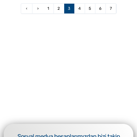
1
2
3
4
5
6
7
Sosyal medya hesaplarımızdan bizi takip