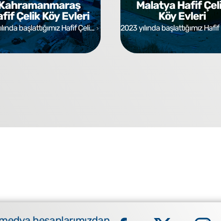
Kahramanmaraş
Malatya Hafif Çel
fif Çelik Köy Evleri
Köy Evleri
lında başlattığımız Hafif Çeli...
2023 yılında başlattığımız Hafif Ç
 medya hesaplarımızdan