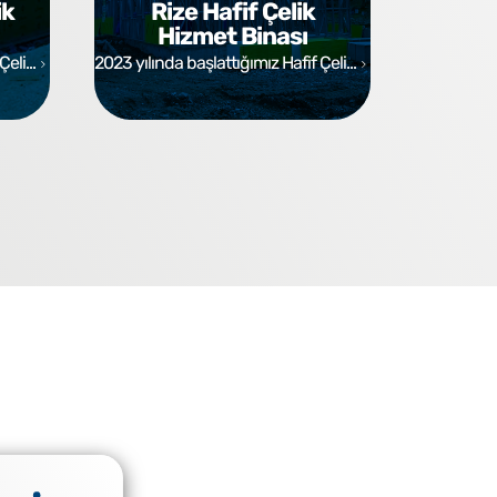
ik
Rize Hafif Çelik
As
Hizmet Binası
eli...
2023 yılında başlattığımız Hafif Çeli...
2020 yılında