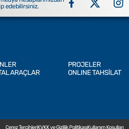
ip edebilirsiniz.
NLER
PROJELER
İTAL ARAÇLAR
ONLINE TAHSİLAT
Çerez Tercihleri
KVKK ve Gizlilik Politikası
Kullanım Koşulları