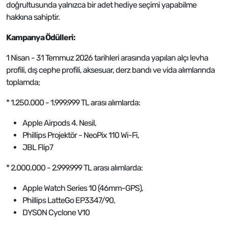
doğrultusunda yalnızca bir adet hediye seçimi yapabilme
hakkına sahiptir.
Kampanya Ödülleri:
1 Nisan - 31 Temmuz 2026 tarihleri arasında yapılan alçı levha
profili, dış cephe profili, aksesuar, derz bandı ve vida alımlarında
toplamda;
* 1.250.000 - 1.999.999 TL arası alımlarda:
Apple Airpods 4. Nesil,
Phillips Projektör - NeoPix 110 Wi-Fi,
JBL Flip7
* 2.000.000 - 2.999.999 TL arası alımlarda:
Apple Watch Series 10 (46mm-GPS),
Phillips LatteGo EP3347/90,
DYSON Cyclone V10