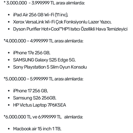
* 3.000.000 - 3.999.999 TL arası alımlarda:
iPad Air 256 GB Wi-Fi (11 inc),
Xerox VersaLink Wi-Fi Çok Fonksiyonlu Lazer Yazıcı,
Dyson Purifier Hot+Cool™HP1 Isıtıcı Özellikli Hava Temizleyici
*4.000.000 – 4.999.999 TL arası alımlarda:
iPhone 17e 256 GB,
SAMSUNG Galaxy S25 Edge 5G,
Sony Playstation 5 Slim Oyun Konsolu
*5.000.000 – 5.999.999 TL arası alımlarda:
iPhone 17 256 GB,
Samsung S26 256GB,
HP Victus Laptop 7P6K5EA
*6.000.000 TL ve 6.999.999 TL alımlarda:
Macbook air 15 inch 1 TB,