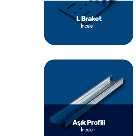
L Braket
İncele
Aşık Profili
İncele