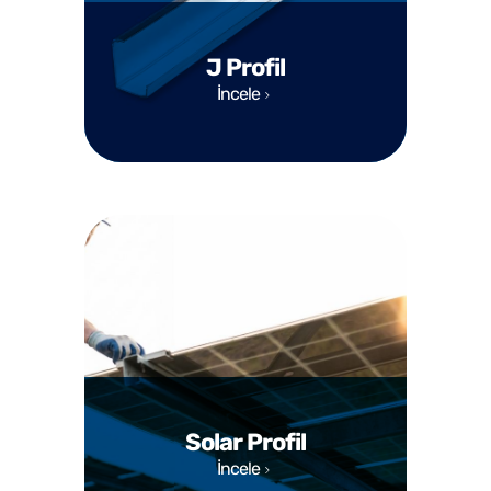
J Profil
İncele
Solar Profil
İncele