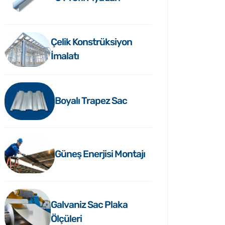
Çelik Konstrüksiyon
İmalatı
Boyalı Trapez Sac
Güneş Enerjisi Montajı
Galvaniz Sac Plaka
Ölçüleri