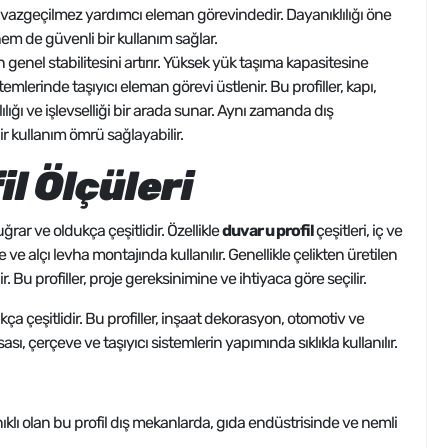
için vazgeçilmez yardımcı eleman görevindedir. Dayanıklılığı öne
m de güvenli bir kullanım sağlar.
n genel stabilitesini artırır. Yüksek yük taşıma kapasitesine
emlerinde taşıyıcı eleman görevi üstlenir. Bu profiller, kapı,
lığı ve işlevselliği bir arada sunar. Aynı zamanda dış
ir kullanım ömrü sağlayabilir.
il Ölçüleri
uğrar ve oldukça çeşitlidir. Özellikle
duvar u profil
çeşitleri, iç ve
ve alçı levha montajında kullanılır. Genellikle çelikten üretilen
ir. Bu profiller, proje gereksinimine ve ihtiyaca göre seçilir.
a çeşitlidir. Bu profiller, inşaat dekorasyon, otomotiv ve
sası, çerçeve ve taşıyıcı sistemlerin yapımında sıklıkla kullanılır.
lı olan bu profil dış mekanlarda, gıda endüstrisinde ve nemli