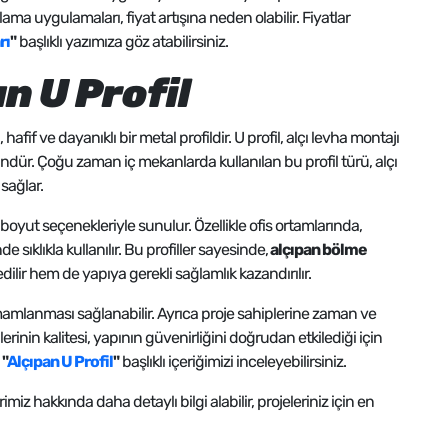
ma uygulamaları, fiyat artışına neden olabilir. Fiyatlar
rı
"
başlıklı yazımıza göz atabilirsiniz.
n U Profil
afif ve dayanıklı bir metal profildir. U profil, alçı levha montajı
ndür. Çoğu zaman iç mekanlarda kullanılan bu profil türü, alçı
sağlar.
ı boyut seçenekleriyle sunulur. Özellikle ofis ortamlarında,
ıklıkla kullanılır. Bu profiller sayesinde,
alçıpan bölme
ilir hem de yapıya gerekli sağlamlık kazandırılır.
mamlanması sağlanabilir. Ayrıca proje sahiplerine zaman ve
erinin kalitesi, yapının güvenirliğini doğrudan etkilediği için
n
"
Alçıpan U Profil
"
başlıklı içeriğimizi inceleyebilirsiniz.
miz hakkında daha detaylı bilgi alabilir, projeleriniz için en