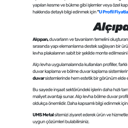
yapılan kesme ve bükme gibi işlemler veya özel kapla
hakkında detaylı bilgi edinmek için
"
U Profil Fiyatla
Alçıpa
Alçıpan,
duvarların ve tavanların temelini oluşturan, h
sırasında yapı elemanlarına destek sağlayan bir ürü
levha plakalarının sabit bir şekilde monte edilmesini 
Alçı levha uygulamalarında kullanılan profiller, farkl
duvar kaplama ve bölme duvar kaplama sistemlerinde s
duvar
sistemlerinde hem estetik bir görünüm elde ed
Bu sayede inşaat sektöründeki işlerin daha hızlı ta
maliyet avantajı sunar. Alçı levha bölme duvar profill
oldukça önemlidir. Daha kapsamlı bilgi edinmek içi
UMS Metal
sitemizi ziyaret ederek ürün ve hizmetleri
uygun çözümleri bulabilirsiniz.