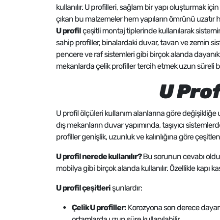
kullanılır. U profilleri, sağlam bir yapı oluşturmak 
çıkan bu malzemeler hem yapıların ömrünü uzatır he
U profil
çeşitli montaj tiplerinde kullanılarak sistemi
sahip profiller, binalardaki duvar, tavan ve zemin sist
pencere ve raf sistemleri gibi birçok alanda dayanıklı
mekanlarda çelik profiller tercih etmek uzun süreli b
U Prof
U profil ölçüleri kullanım alanlarına göre değişikliğe 
dış mekanların duvar yapımında, taşıyıcı sistemlerde 
profiller genişlik, uzunluk ve kalınlığına göre çeşitlen
U profil nerede kullanılır?
Bu sorunun cevabı oldukç
mobilya gibi birçok alanda kullanılır. Özellikle kapı ka
U profil çeşitleri
şunlardır:
Çelik U profiller:
Korozyona son derece dayanık
ortamlarda uzun süre kullanılabilir.