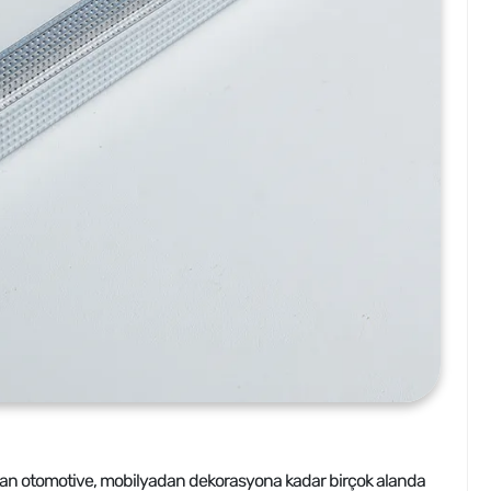
aattan otomotive, mobilyadan dekorasyona kadar birçok alanda