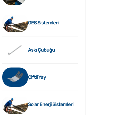
GES Sistemleri
Askı Çubuğu
Çiftli Yay
Solar Enerji Sistemleri